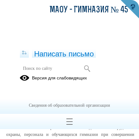
МАОУ - ГИМНАЗИЯ № 45
Написать письмо
Учения по действиям сотрудников
Версия для слабовидящих
охраны, персонала и обучающихся
гимназии при совершении
преступлений террористической
направленности.
Сведения об образовательной организации
21.05.2024
20 мая в гимназии прошли Учения по действиям сотрудников
охраны, персонала и обучающихся гимназии при совершении